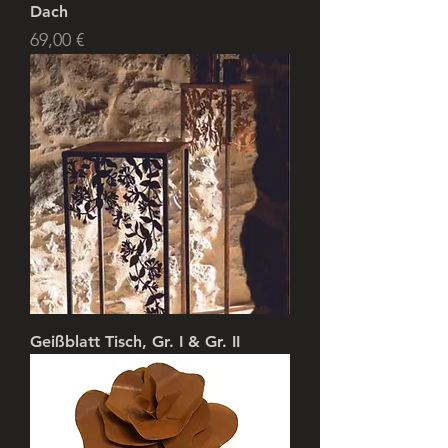
Dach
Price
69,00 €
Geißblatt Tisch, Gr. I & Gr. II