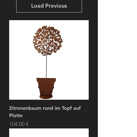
Load Previous
Zitronenbaum rund im Topf auf
Platte
Price
104,00 €