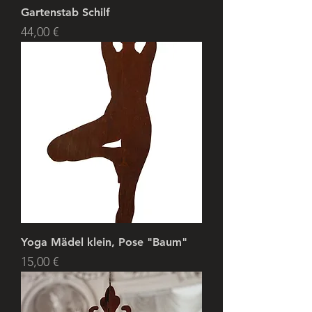
Gartenstab Schilf
Price
44,00 €
Yoga Mädel klein, Pose "Baum"
Price
15,00 €