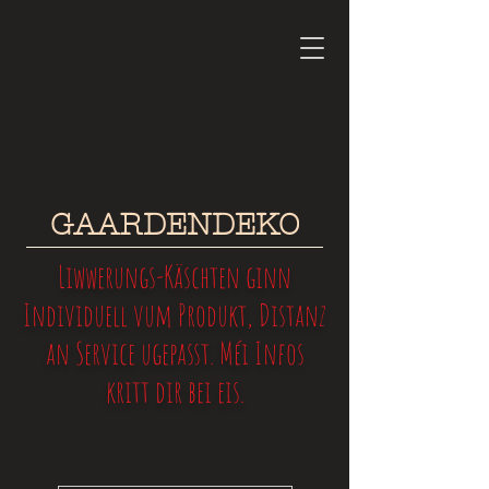
GAARDENDEKO
Liwwerungs-Käschten ginn
Individuell vum Produkt, Distanz
an Service ugepasst. Méi Infos
kritt dir bei eis.