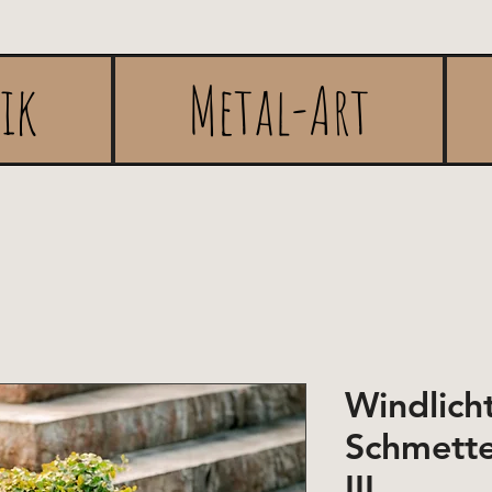
rik
Metal-Art
Windlich
Schmetter
III