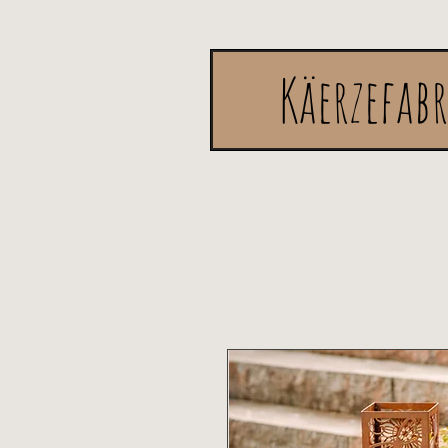
Käerzefab