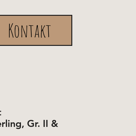
Kontakt
t
ling, Gr. II &