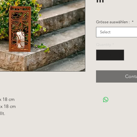
Grösse auswählen :
*
Select
Quantity
*
Conta
 x 18 cm
 x 18 cm
lt.