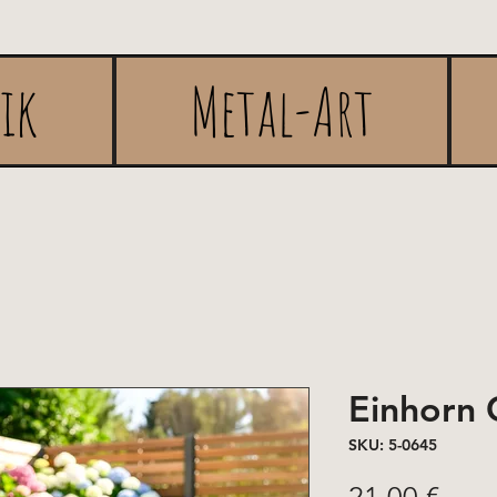
rik
Metal-Art
Einhorn Gl
SKU: 5-0645
Pric