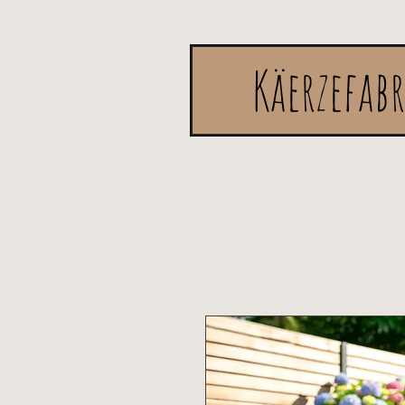
Käerzefab