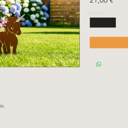
21,00 €
Quantity
*
lt.