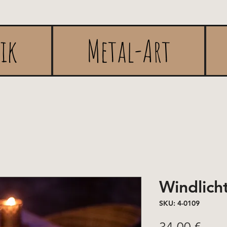
rik
Metal-Art
Windlich
SKU: 4-0109
Pric