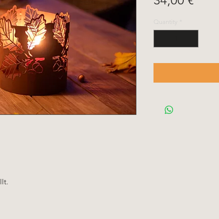
34,00 €
Quantity
*
lt.