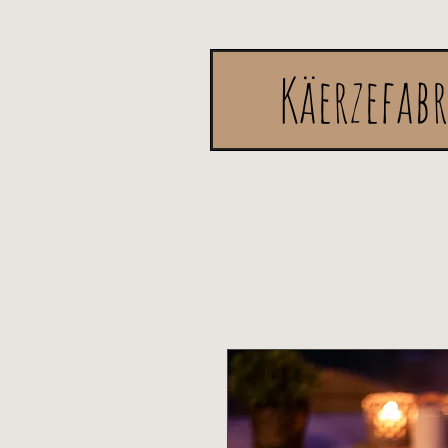
Käerzefab