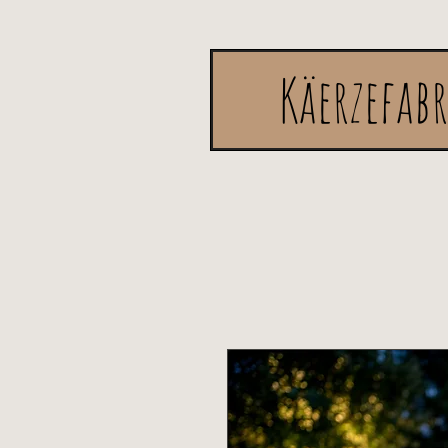
Käerzefab