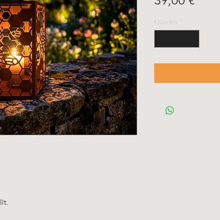
39,00 €
Quantity
*
lt.