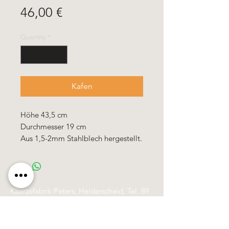
Price
46,00 €
Quantity
*
Kafen
Höhe 43,5 cm
Durchmesser 19 cm
Aus 1,5-2mm Stahlblech hergestellt.
Käerzefabrik Peters, Heiderscheid, Tel.
89
91 97