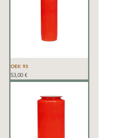
OEK 93
Preis
53,00 €