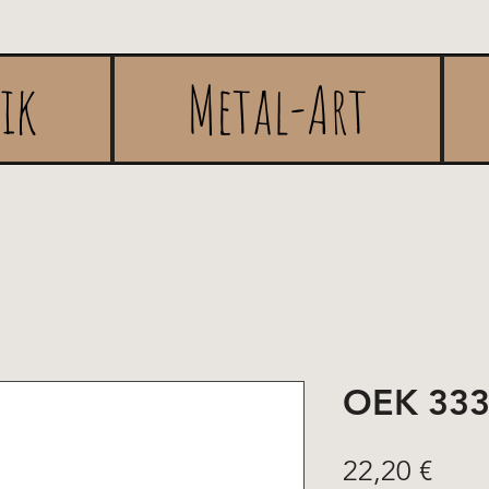
rik
Metal-Art
OEK 33
Pric
22,20 €