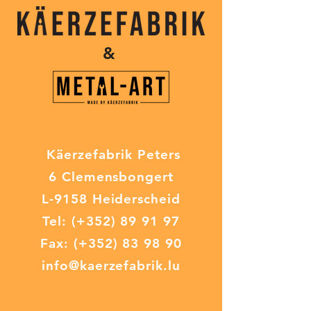
&
Käerzefabrik Peters
6 Clemensbongert
L-9158 Heiderscheid
Tel:
(+352) 89 91 97
Fax: (+352) 83 98 90
info@kaerzefabrik.lu