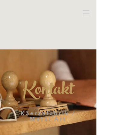
Kontakt
Käerzefabrik /
Metal´Art