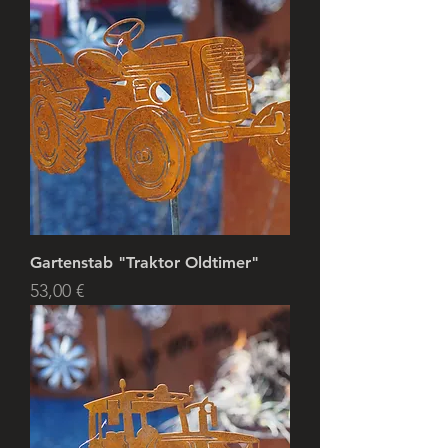
Gartenstab "Traktor Oldtimer"
Preis
53,00 €