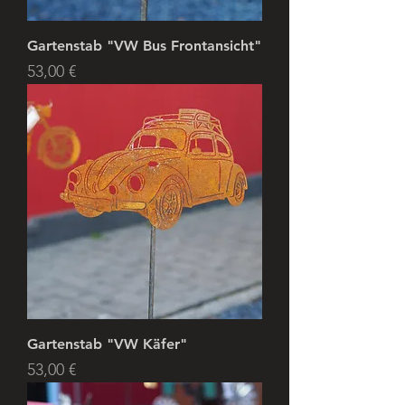
Gartenstab "VW Bus Frontansicht"
Preis
53,00 €
Gartenstab "VW Käfer"
Preis
53,00 €