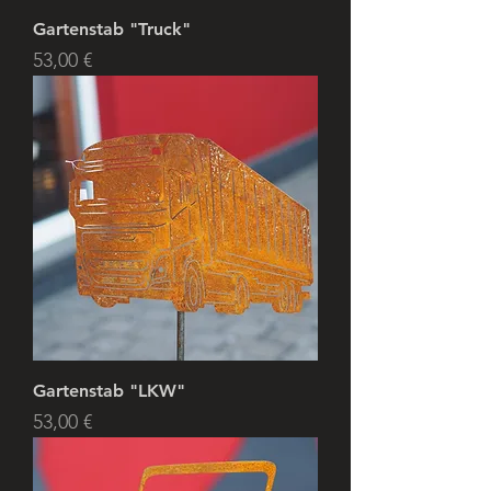
Gartenstab "Truck"
Preis
53,00 €
Gartenstab "LKW"
Preis
53,00 €