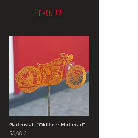
Sie von uns.
Gartenstab "Oldtimer Motorrad"
Preis
53,00 €