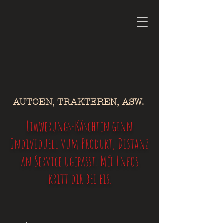
AUTOEN, TRAKTEREN, ASW.
Liwwerungs-Käschten ginn
Individuell vum Produkt, Distanz
an Service ugepasst. Méi Infos
kritt dir bei eis.