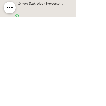
Aus 1,5 mm Stahlblech hergestellt.
Käerzefabrik Peters, Heiderscheid, Tel.
89
91 97
©2020 by Kärzefabrik.