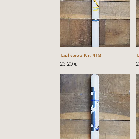
Taufkerze Nr. 418
T
Price
P
23,20 €
2