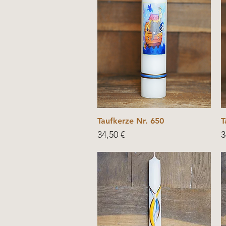
Taufkerze Nr. 650
T
Price
P
34,50 €
3