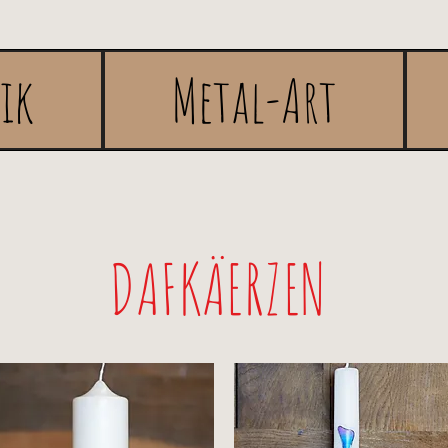
rik
Metal-Art
DAFKÄERZEN