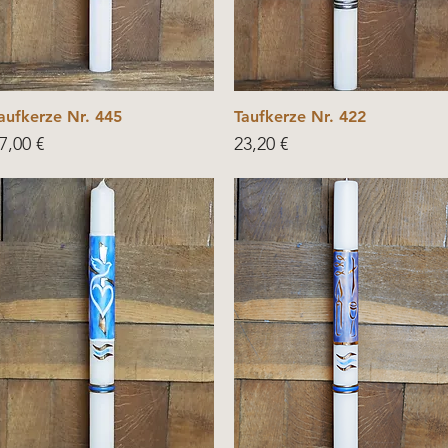
aufkerze Nr. 445
Taufkerze Nr. 422
rice
Price
7,00 €
23,20 €