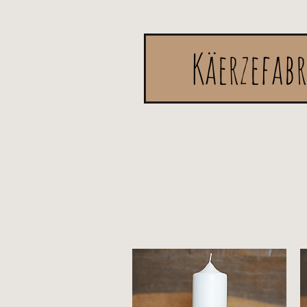
Käerzefab