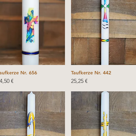
aufkerze Nr. 656
Taufkerze Nr. 442
rice
Price
4,50 €
25,25 €