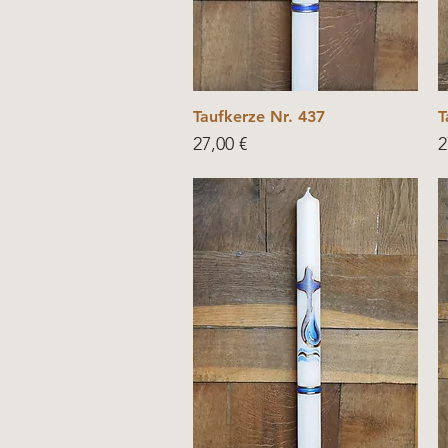
Taufkerze Nr. 437
T
Price
P
27,00 €
2