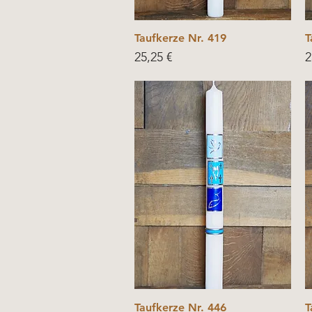
Taufkerze Nr. 419
T
Price
P
25,25 €
2
Taufkerze Nr. 446
T