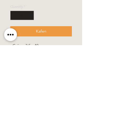
Quantity
*
Kafen
- Grösse 3,5 x 40 cm
- diese Kerze wird in einem stabilen
Verpackungskarton geliefert
Alle Kerzen in gezogener Qualität &
10% Bienenwachs.
100% Handarbeit, alle Motive &
Farben bestehen aus Wachs.
Käerzefabrik Peters, Heiderscheid, Tel.
89