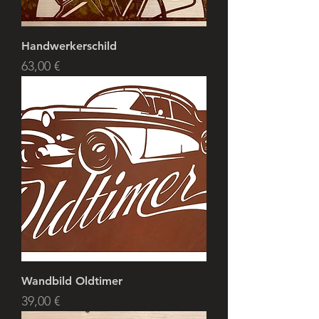
Handwerkerschild
Preis
63,00 €
Wandbild Oldtimer
Preis
39,00 €