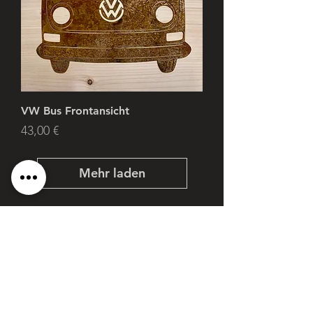
VW Bus Frontansicht
Preis
43,00 €
Mehr laden