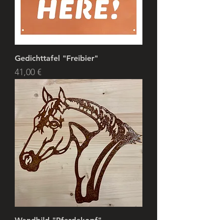
Gedichttafel "Freibier"
Preis
41,00 €