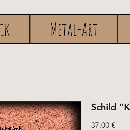
rik
Metal-Art
Schild "
Pric
37,00 €