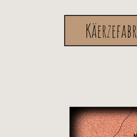
Käerzefab