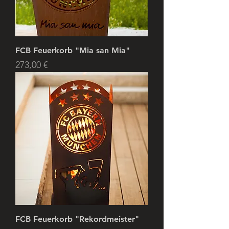
FCB Feuerkorb "Mia san Mia"
Preis
273,00 €
FCB Feuerkorb "Rekordmeister"