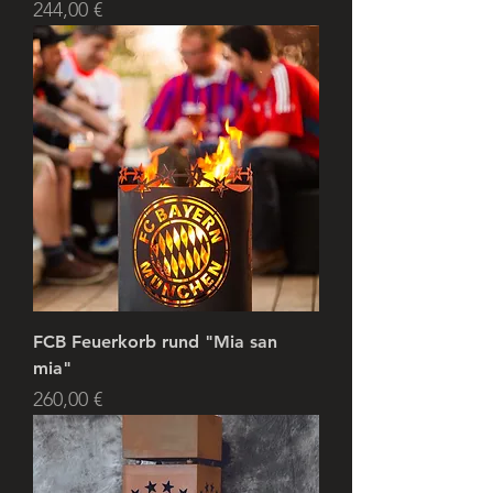
Preis
244,00 €
FCB Feuerkorb rund "Mia san
mia"
Preis
260,00 €