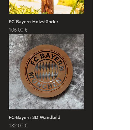
FC-Bayern Holzständer
Preis
106,00 €
FC-Bayern 3D Wandbild
Preis
182,00 €