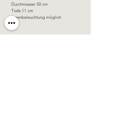
Durchmesser 50 cm
Tiefe 11 cm
Innenbeleuchtung möglich
Käerzefabrik Peters, Heiderscheid, Tel.
89
91 97