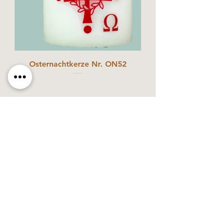
Osternachtkerze Nr. ON52
1
/
1
Käerzefabrik Peters, Heiderscheid, Tel.
89
91 97