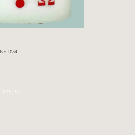
.Nr: L084
l.
89 91 97