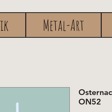
rik
Metal-Art
Osternac
ON52