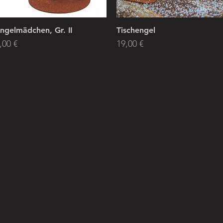
ngelmädchen, Gr. II
Tischengel
rice
Price
,00 €
19,00 €