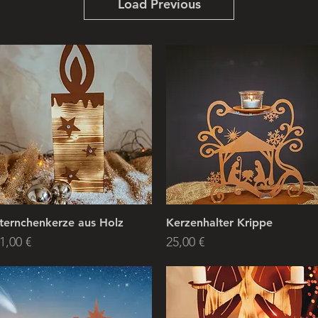
Load Previous
ternchenkerze aus Holz
Kerzenhalter Krippe
rice
Price
1,00 €
25,00 €