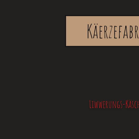
Käerzefab
Liwwerungs-Käsch