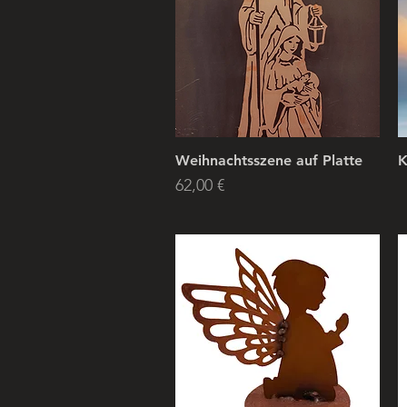
Weihnachtsszene auf Platte
K
Price
62,00 €