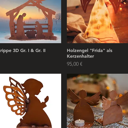
rippe 3D Gr. I & Gr. II
Holzengel "Frida" als
Kerzenhalter
Price
95,00 €