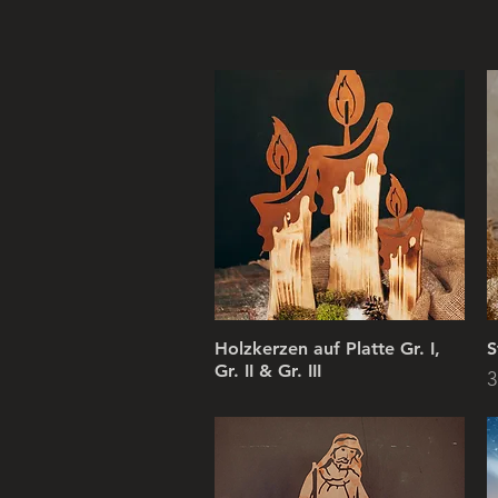
Holzkerzen auf Platte Gr. I,
S
Gr. II & Gr. III
P
3