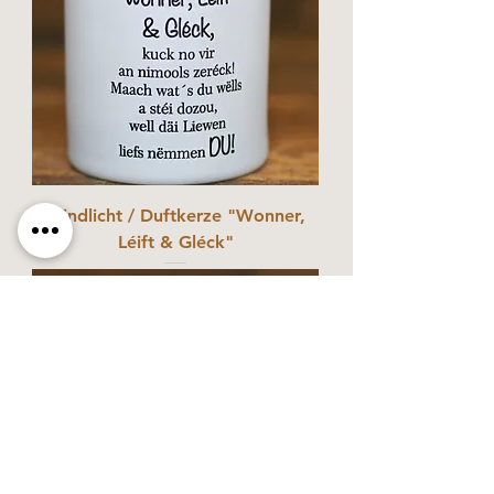
Windlicht / Duftkerze "Wonner,
Léift & Gléck"