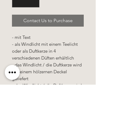
Contact Us to Purchase
- mit Text
- als Windlicht mit einem Teelicht
oder als Duftkerze in 4
verschiedenen Düften erhältlich
- das Windlicht / die Duftkerze wird
mit einem hölzernen Deckel
geliefert
- das Windlicht / die Duftkerze wird
in einer Cellophan-Tütte verpackt
Käerzefabrik Peters, Heiderscheid, Tel.
89
91 97