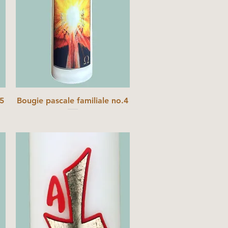
.5
Bougie pascale familiale no.4