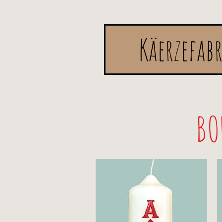
Käerzefab
BO