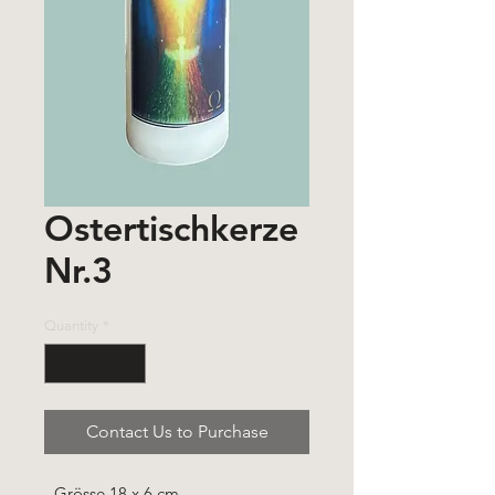
Ostertischkerze
Nr.3
Quantity
*
Contact Us to Purchase
- Grösse 18 x 6 cm