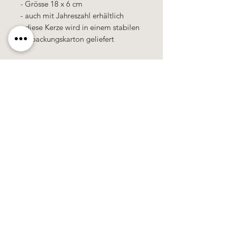
- Grösse 18 x 6 cm
- auch mit Jahreszahl erhältlich
- diese Kerze wird in einem stabilen
Verpackungskarton geliefert
Käerzefabrik Peters, Heiderscheid, Tel.
89
91 97