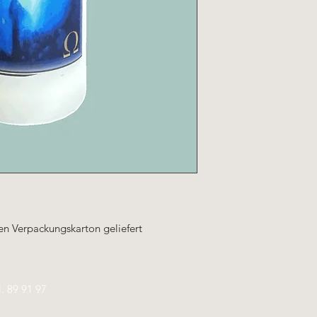
len Verpackungskarton geliefert
l.
89 91 97