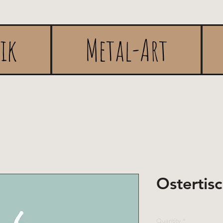
rik
Metal-Art
Ostertis
Quantity
*