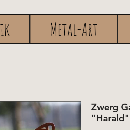
rik
Metal-Art
Zwerg Ga
"Harald"