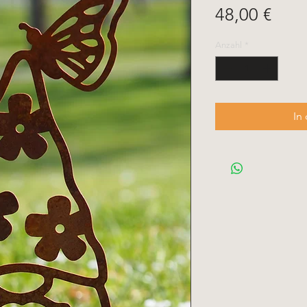
Prei
48,00 €
Anzahl
*
In