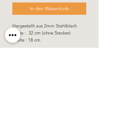
In den Warenkorb
Hergestellt aus 2mm Stahlblech
Höhe : 32 cm (ohne Stecker)
Breite : 18 cm
Käerzefabrik Peters, Heiderscheid, Tel.
89
91 97