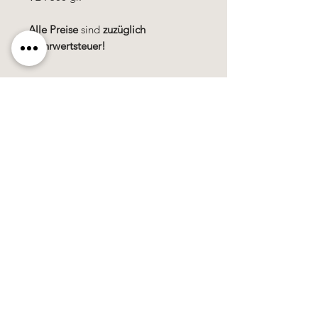
Alle Preise
sind
zuzüglich
Mehrwertsteuer!
Käerzefabrik Peters, Heiderscheid, Tel.
89
91 97