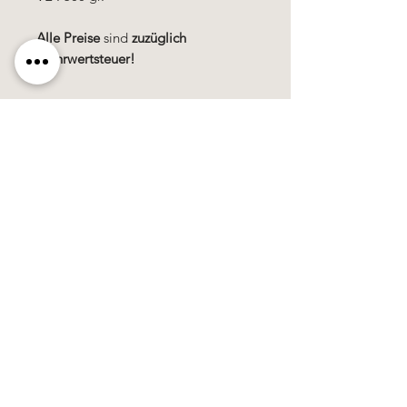
Alle Preise
sind
zuzüglich
Mehrwertsteuer!
Käerzefabrik Peters, Heiderscheid, Tel.
89
91 97