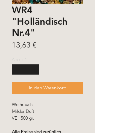
WR4
"Holländisch
Nr.4"
Preis
13,63 €
Anzahl
*
In den Warenkorb
Weihrauch
Milder Duft
VE : 500 gr.
Alle Preise
sind
zuzüglich