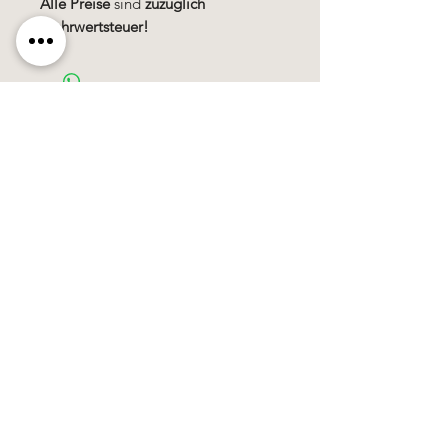
Alle Preise
sind
zuzüglich
Mehrwertsteuer!
Käerzefabrik Peters, Heiderscheid, Tel.
89
91 97
©2020 by Kärzefabrik.