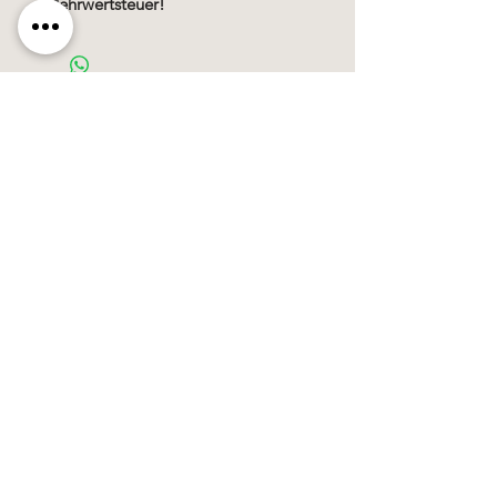
Mehrwertsteuer!
Käerzefabrik Peters, Heiderscheid, Tel.
89
91 97
©2020 by Kärzefabrik.