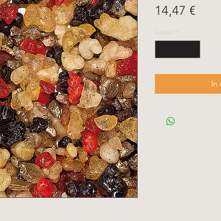
Prei
14,47 €
Anzahl
*
In