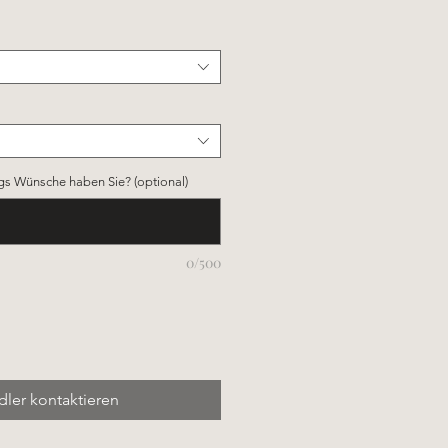
gs Wünsche haben Sie? (optional)
0/500
ler kontaktieren