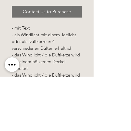
Contact Us to Purchase
- mit Text
- als Windlicht mit einem Teelicht
oder als Duftkerze in 4
verschiedenen Düften erhältlich
- das Windlicht / die Duftkerze wird
mit einem hölzernen Deckel
geliefert
- das Windlicht / die Duftkerze wird
in einer Cellophan-Tütte verpackt
Käerzefabrik Peters, Heiderscheid, Tel.
89
91 97