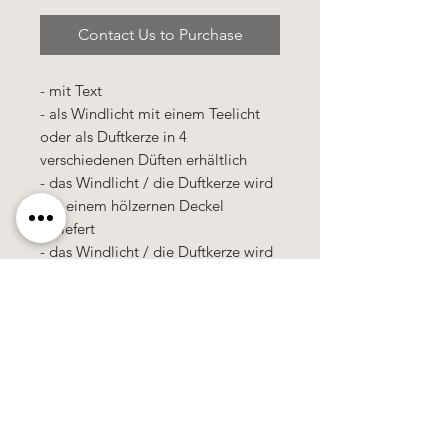
Contact Us to Purchase
- mit Text
- als Windlicht mit einem Teelicht
oder als Duftkerze in 4
verschiedenen Düften erhältlich
- das Windlicht / die Duftkerze wird
mit einem hölzernen Deckel
geliefert
- das Windlicht / die Duftkerze wird
in einer Cellophan-Tütte verpackt
Käerzefabrik Peters, Heiderscheid, Tel.
89
91 97