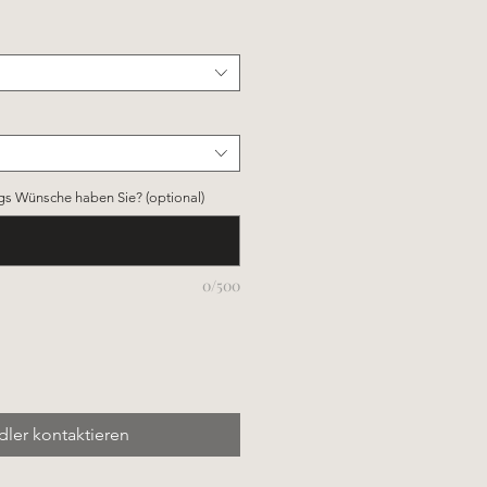
gs Wünsche haben Sie? (optional)
0/500
ler kontaktieren