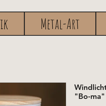
rik
Metal-Art
Windlich
"Bo-ma"