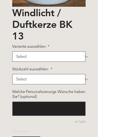
Windlicht /
Duftkerze BK
13
Variante auswählen:
*
Stückzahl auswählen:
*
Welche Personalisierungs Wünsche haben
Sie? (optional)
0/500
Quantity
*