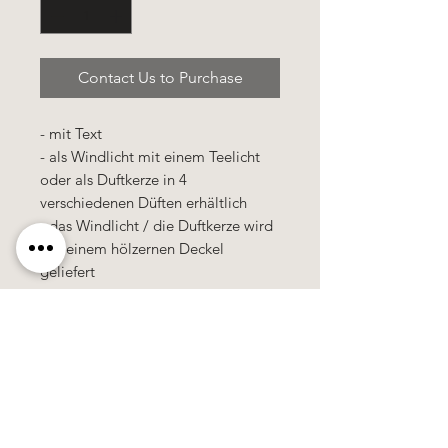
Contact Us to Purchase
- mit Text
- als Windlicht mit einem Teelicht
oder als Duftkerze in 4
verschiedenen Düften erhältlich
- das Windlicht / die Duftkerze wird
mit einem hölzernen Deckel
geliefert
- das Windlicht / die Duftkerze wird
in einer Cellophan-Tütte verpackt
Käerzefabrik Peters, Heiderscheid, Tel.
89