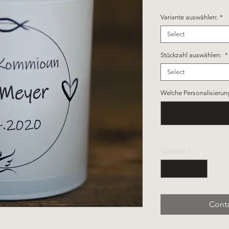
Variante auswählen:
*
Select
Stückzahl auswählen:
*
Select
Welche Personalisierun
Quantity
*
Conta