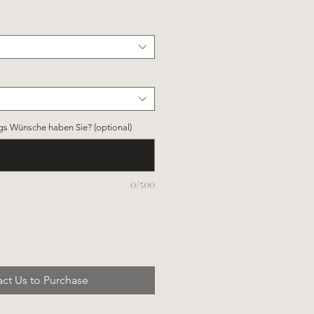
gs Wünsche haben Sie? (optional)
0/500
ct Us to Purchase