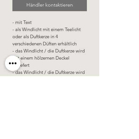
Händler kontaktieren
- mit Text
- als Windlicht mit einem Teelicht
oder als Duftkerze in 4
verschiedenen Düften erhältlich
- das Windlicht / die Duftkerze wird
mit einem hölzernen Deckel
geliefert
- das Windlicht / die Duftkerze wird
in einer Cellophan-Tütte verpackt
Käerzefabrik Peters, Heiderscheid, Tel.
89
91 97