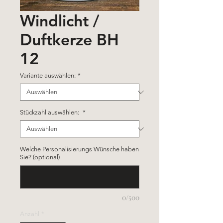
Windlicht /
Duftkerze BH
12
Variante auswählen:
*
Stückzahl auswählen:
*
Welche Personalisierungs Wünsche haben
Sie? (optional)
0/500
Anzahl
*