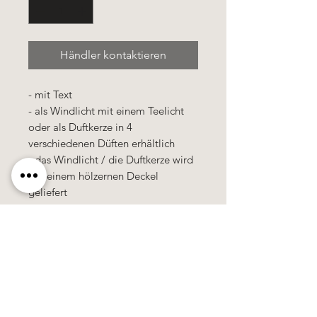
Händler kontaktieren
- mit Text
- als Windlicht mit einem Teelicht
oder als Duftkerze in 4
verschiedenen Düften erhältlich
- das Windlicht / die Duftkerze wird
mit einem hölzernen Deckel
geliefert
- das Windlicht / die Duftkerze wird
in einer Cellophan-Tütte verpackt
Käerzefabrik Peters, Heiderscheid, Tel.
89