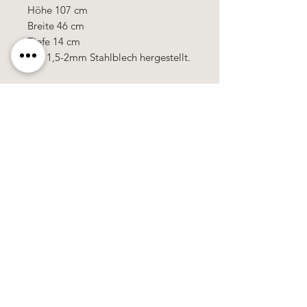
Höhe 107 cm
Breite 46 cm
Tiefe 14 cm
Aus 1,5-2mm Stahlblech hergestellt.
Käerzefabrik Peters, Heiderscheid, Tel.
89
91 97