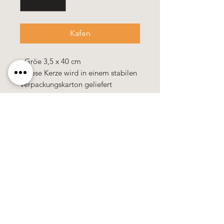
Kafen
- Gröe 3,5 x 40 cm
- diese Kerze wird in einem stabilen
Verpackungskarton geliefert
Alle Kerzen in gezogener Qualität &
10% Bienenwachs.
100% Handarbeit, alle Motive &
Farben bestehen aus Wachs.
Alle Preise
sind
zuzüglich
Mehrwertsteuer!