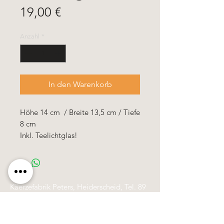
Preis
19,00 €
Anzahl
*
In den Warenkorb
Höhe 14 cm / Breite 13,5 cm / Tiefe
8 cm
Inkl. Teelichtglas!
Käerzefabrik Peters, Heiderscheid, Tel.
89
91 97