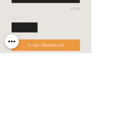
0/500
Anzahl
*
In den Warenkorb
- Grösse 6 x 30 cm
- diese Kerze wird in einem stabilen
Verpackungskarton geliefert
- Farbänderung gegen Aufpreis
möglich
100% Handarbeit