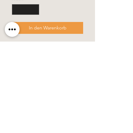
In den Warenkorb
- Grösse 6 x 30 cm
- diese Kerze wird in einem stabilen
Verpackungskarton geliefert
- Farbänderung gegen Aufpreis
möglich
100% Handarbeit
Käerzefabrik Peters, Heiderscheid, Tel.
89
91 97