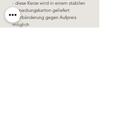
- diese Kerze wird in einem stabilen
Verpackungskarton geliefert
- Farbänderung gegen Aufpreis
möglich
100% Handarbeit
Alle Kerzen in gezogener Qualität &
10% Bienenwachs.
100% Handarbeit, alle Motive &
Farben bestehen aus Wachs.
Käerzefabrik Peters, Heiderscheid, Tel.
89
91 97