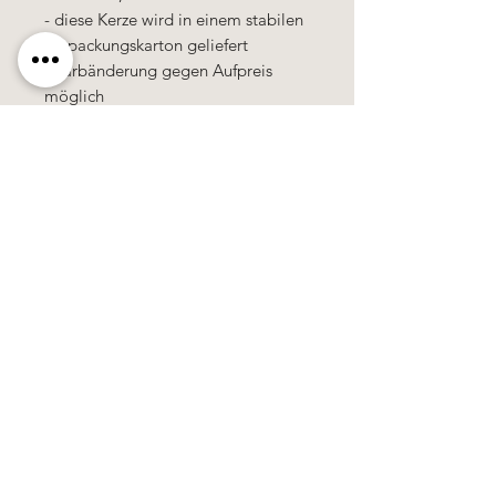
- diese Kerze wird in einem stabilen
Verpackungskarton geliefert
- Farbänderung gegen Aufpreis
möglich
100% Handarbeit
Alle Kerzen in gezogener Qualität &
10% Bienenwachs.
100% Handarbeit, alle Motive &
Farben bestehen aus Wachs.
Käerzefabrik Peters, Heiderscheid, Tel.
89
91 97